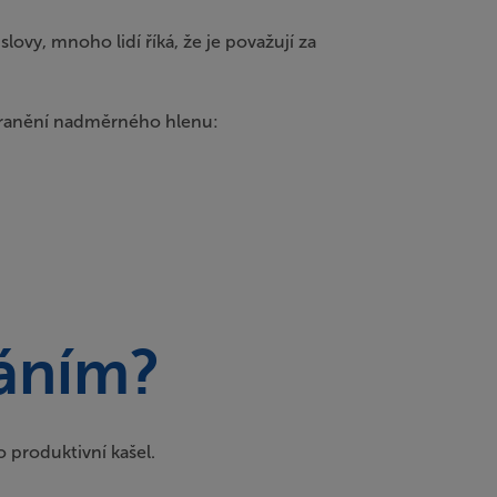
lovy, mnoho lidí říká, že je považují za
dstranění nadměrného hlenu:
váním?
 produktivní kašel.