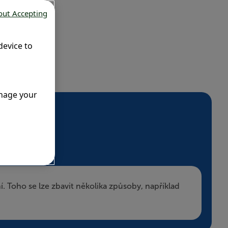
out Accepting
device to
anage your
 Toho se lze zbavit několika způsoby, například