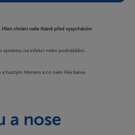
né. Hlen chrání naše tkáně před vysycháním
 systému na infekci nebo podráždění.
kým a hustým hlenem a co nám říká barva
u a nose