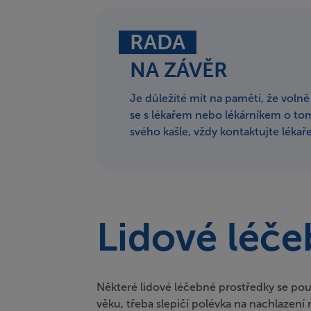
RADA
NA ZÁVĚR
Je důležité mít na paměti, že voln
se s lékařem nebo lékárníkem o tom
svého kašle, vždy kontaktujte lékaře
Lidové léče
Některé lidové léčebné prostředky se použ
věku, třeba slepičí polévka na nachlazen