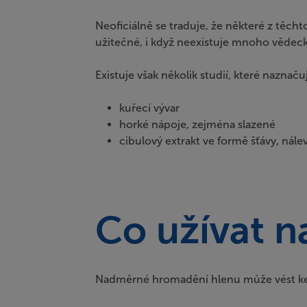
Neoficiálně se traduje, že některé z těcht
užitečné, i když neexistuje mnoho vědec
Existuje však několik studií, které nazna
kuřecí vývar
horké nápoje, zejména slazené
cibulový extrakt ve formě šťávy, nále
Co užívat n
Nadměrné hromadění hlenu může vést ke ka