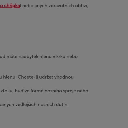
o chřipka
) nebo jiných zdravotních obtíží,
kud máte nadbytek hlenu v krku nebo
rbu hlenu. Chcete-li udržet vhodnou
oztoku, buď ve formě nosního spreje nebo
paných vedlejších nosních dutin.