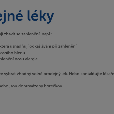
jné léky
í zbavit se zahlenění, např.:
 která usnadňují odkašlávání při zahlenění
nosního hlenu
hlenění nosu alergie
e vybrat vhodný volně prodejný lék. Nebo kontaktujte lékař
ny nebo jsou doprovázeny horečkou