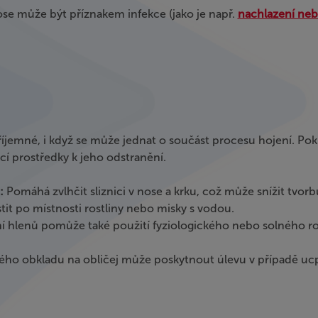
e může být příznakem infekce (jako je např.
nachlazení neb
emné, i když se může jednat o součást procesu hojení. Po
í prostředky k jeho odstranění.
e:
Pomáhá zvlhčit sliznici v nose a krku, což může snížit tvo
it po místnosti rostliny nebo misky s vodou.
í hlenů pomůže také použití fyziologického nebo solného r
lého obkladu na obličej může poskytnout úlevu v případě uc