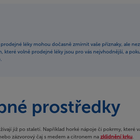
ě prodejné léky mohou dočasně zmírnit vaše příznaky, ale nez
, které volně prodejné léky jsou pro vás nejvhodnější, a p
.
bné prostředky
ívají již po staletí. Například horké nápoje či pokrmy, kte
í nebo zázvorový čaj s medem a citronem na
zklidnění krku
.