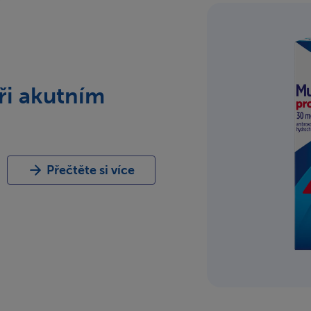
ři akutním
Přečtěte si více