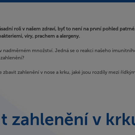
ásadní roli v našem zdraví, byť to není na první pohled patr
akteriemi, viry, prachem a alergeny.
v nadměrném množství. Jedná se o reakci našeho imunitního
zahlenění?
 se zbavit zahlenění v nose a krku, jaké jsou rozdíly mezi říd
it zahlenění v krk