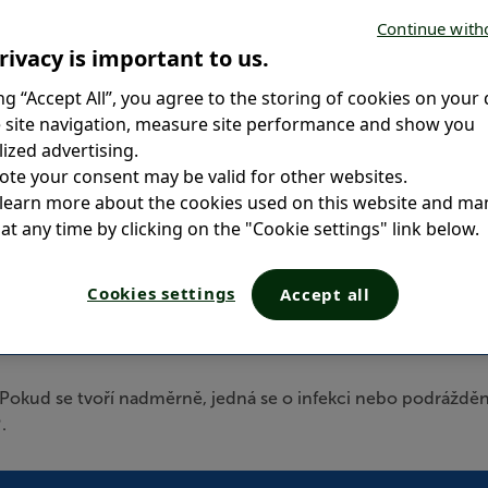
Continue with
rivacy is important to us.
 zahlenění?
ing “Accept All”, you agree to the storing of cookies on your 
 site navigation, measure site performance and show you
ized advertising.
ote your consent may be valid for other websites.
 learn more about the cookies used on this website and m
at any time by clicking on the "Cookie settings" link below.
Cookies settings
Accept all
ucosolvan®
okud se tvoří nadměrně, jedná se o infekci nebo podráždění.
.
®