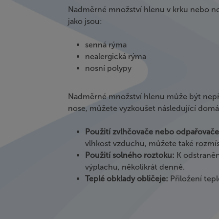
Nadměrné množství hlenu v krku nebo nos
jako jsou:
senná rýma
nealergická rýma
nosní polypy
Nadměrné množství hlenu může být nepříj
nose, můžete vyzkoušet následující domác
Použití zvlhčovače nebo odpařovač
vlhkost vzduchu, můžete také rozmíst
Použití solného roztoku:
K odstraněn
výplachu, několikrát denně.
Teplé obklady obličeje:
Přiložení tep