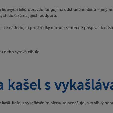
o lidových léků opravdu fungují na odstranění hlenů – jinými s
kých důkazů na jejich podporu.
čují, že následující prostředky mohou skutečně přispívat k o
vu nebo syrová cibule
a kašel s vykašlá
šli. Kašel s vykašláváním hlenu se označuje jako vlhký nebo