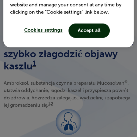
website and manage your consent at any time by
clicking on the "Cookie settings" link below.
Cookies settings
Accept all
Właściwy wybór, gdy chcesz
szybko złagodzić objawy
1
kaszlu
®
Ambroksol, substancja czynna preparatu Mucosolvan
,
ułatwia oddychanie, łagodzi kaszel i przyspiesza powrót
do zdrowia. Rozrzedza zalegającą wydzielinę i zapobiega
1,2
jej gromadzeniu się.