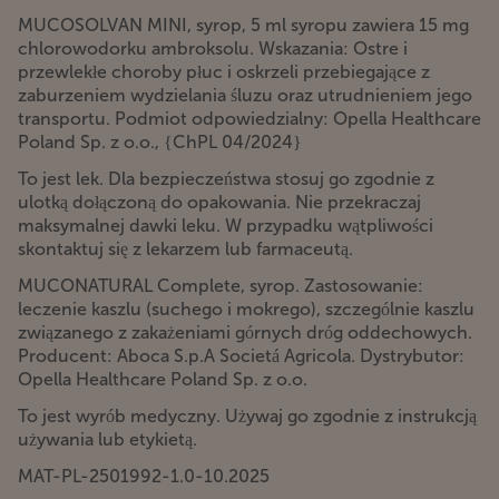
MUCOSOLVAN MINI, syrop, 5 ml syropu zawiera 15 mg
chlorowodorku ambroksolu. Wskazania: Ostre i
przewlekłe choroby płuc i oskrzeli przebiegające z
zaburzeniem wydzielania śluzu oraz utrudnieniem jego
transportu. Podmiot odpowiedzialny: Opella Healthcare
Poland Sp. z o.o., {ChPL 04/2024}
To jest lek. Dla bezpieczeństwa stosuj go zgodnie z
ulotką dołączoną do opakowania. Nie przekraczaj
maksymalnej dawki leku. W przypadku wątpliwości
skontaktuj się z lekarzem lub farmaceutą.
MUCONATURAL Complete, syrop. Zastosowanie:
leczenie kaszlu (suchego i mokrego), szczególnie kaszlu
związanego z zakażeniami górnych dróg oddechowych.
Producent: Aboca S.p.A Societá Agricola. Dystrybutor:
Opella Healthcare Poland Sp. z o.o.
To jest wyrób medyczny. Używaj go zgodnie z instrukcją
używania lub etykietą.
MAT-PL-2501992-1.0-10.2025