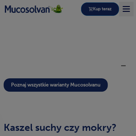
Kup teraz
PRODUKTY
®
Mucosolvan
LECZENIE I OBJAWY
1
szybka ulga w kaszlu
KASZEL MOKRY CZY SUCHY?
Poznaj wszystkie warianty Mucosolvanu
NASZE WARTOSCI
Kaszel suchy czy mokry?