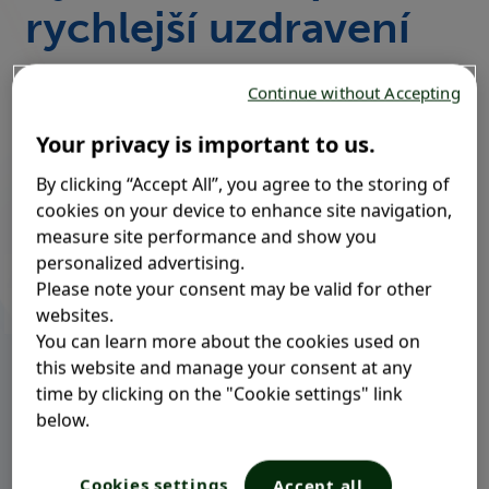
rychlejší uzdravení
Continue without Accepting
NAJDĚTE TEN SVŮJ
Your privacy is important to us.
By clicking “Accept All”, you agree to the storing of
®
Najděte svůj Mucosolvan
cookies on your device to enhance site navigation,
measure site performance and show you
personalized advertising.
Please note your consent may be valid for other
websites.
You can learn more about the cookies used on
this website and manage your consent at any
time by clicking on the "Cookie settings" link
below.
Cookies settings
Accept all