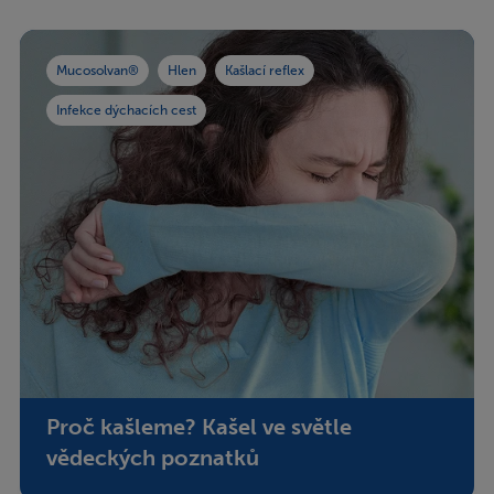
1,25 ml 2krát
Děti do 2 let:
1 ml 3krát denně
denně
2,5 ml 2krát
denně
Děti do 2 let:
1 ml 2krát denně
Mucosolvan®
Hlen
Kašlací reflex
Inhalace:
Infekce dýchacích cest
Dospělí a děti
nad 6 let:
1–2 inhalace 2–
3ml inhalačního
roztoku denně
Děti do 6 let:
1–2 inhalace 2
ml inhalačního
roztoku denně
Proč kašleme? Kašel ve světle
vědeckých poznatků