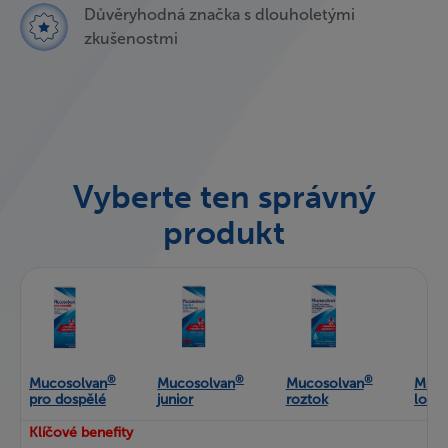
Důvěryhodná značka s dlouholetými
zkušenostmi
Vyberte ten správný
produkt
®
®
®
Mucosolvan
Mucosolvan
Mucosolvan
Muco
pro dospělé
junior
roztok
long 
Klíčové benefity