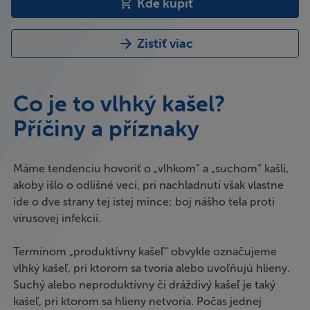
Kde kúpiť
Zistiť viac
Co je to vlhký kašel?
Příčiny a příznaky
Máme tendenciu hovoriť o „vlhkom“ a „suchom“ kašli,
akoby išlo o odlišné veci, pri nachladnutí však vlastne
ide o dve strany tej istej mince: boj nášho tela proti
vírusovej infekcii.
Termínom „produktívny kašeľ“ obvykle označujeme
vlhký kašeľ, pri ktorom sa tvoria alebo uvoľňujú hlieny.
Suchý alebo neproduktívny či dráždivý kašeľ je taký
kašeľ, pri ktorom sa hlieny netvoria. Počas jednej