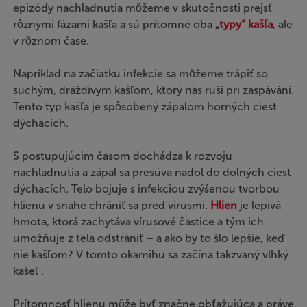
epizódy nachladnutia môžeme v skutočnosti prejsť
rôznymi fázami kašľa a sú prítomné oba
„
typy“ kašľa
, ale
v rôznom čase.
Napríklad na začiatku infekcie sa môžeme trápiť so
suchým, dráždivým kašľom, ktorý nás ruší pri zaspávání.
Tento typ kašľa je spôsobený zápalom horných ciest
dýchacích.
S postupujúcim časom dochádza k rozvoju
nachladnutia a zápal sa presúva nadol do dolných ciest
dýchacích. Telo bojuje s infekciou zvýšenou tvorbou
hlienu v snahe chrániť sa pred vírusmi.
Hlien
je lepivá
hmota, ktorá zachytáva vírusové častice a tým ich
umožňuje z tela odstrániť – a ako by to šlo lepšie, keď
nie kašľom? V tomto okamihu sa začína takzvaný vlhký
kašeľ .
Prítomnosť hlienu môže byť značne obťažujúca a práve