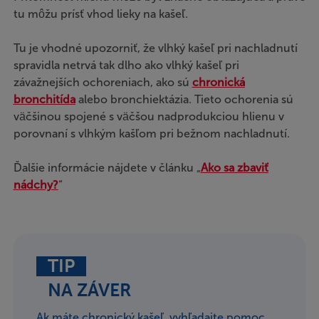
tu môžu prísť vhod lieky na kašeľ.
Tu je vhodné upozorniť, že vlhký kašeľ pri nachladnutí
spravidla netrvá tak dlho ako vlhký kašeľ pri
závažnejších ochoreniach, ako sú
chronická
bronchitída
alebo bronchiektázia. Tieto ochorenia sú
väčšinou spojené s väčšou nadprodukciou hlienu v
porovnaní s vlhkým kašľom pri bežnom nachladnutí.
Ďalšie informácie nájdete v článku „
Ako sa zbaviť
nádchy
?
“
TIP
NA ZÁVER
Ak máte chronický kašeľ, vyhľadajte pomoc