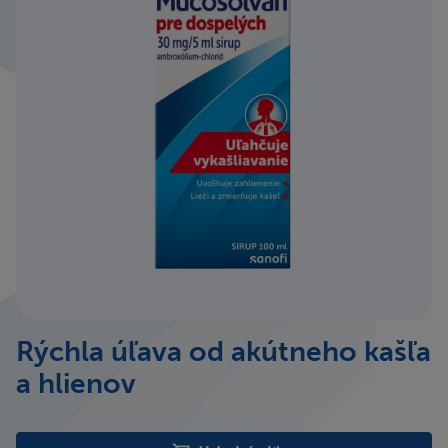
Rýchla úľava od akútneho kašľa
a hlienov