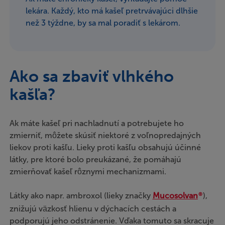
lekára. Každý, kto má kašeľ pretrvávajúci dlhšie
než 3 týždne, by sa mal poradiť s lekárom.
Ako sa zbaviť vlhkého
kašľa?
Ak máte kašeľ pri nachladnutí a potrebujete ho
zmierniť, môžete skúsiť niektoré z voľnopredajných
liekov proti kašľu. Lieky proti kašľu obsahujú účinné
látky, pre ktoré bolo preukázané, že pomáhajú
zmierňovať kašeľ rôznymi mechanizmami.
Látky ako napr. ambroxol (lieky značky
Mucosolvan
),
®
znižujú väzkosť hlienu v dýchacích cestách a
podporujú jeho odstránenie. Vďaka tomuto sa skracuje