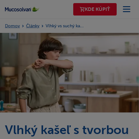
KDE KÚPIŤ
KDE KÚPIŤ
Domov
Články
Vlhký vs suchý kašeľ - príznaky, príčiny a liečba
DOMOV
PRODUKTY
PRÍZNAKY A LIEČBA
®
O MUCOSOLVANE
NAŠE HODNOTY
Vlhký kašeľ s tvorbou