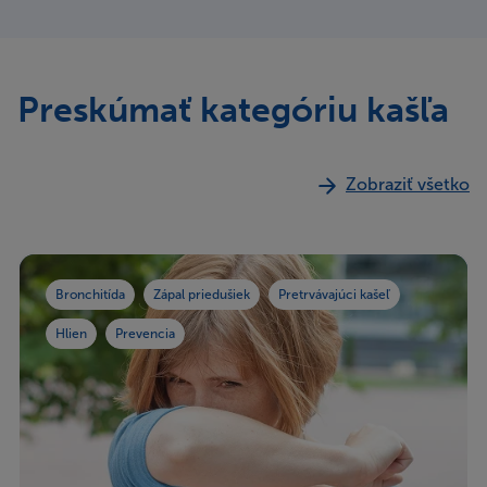
Preskúmať kategóriu kašľa
Zobraziť všetko
Bronchitída
Zápal priedušiek
Pretrvávajúci kašeľ
Hlien
Prevencia