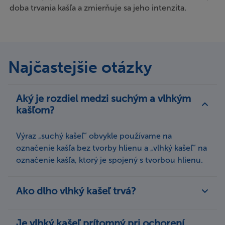
doba trvania kašľa a zmierňuje sa jeho intenzita.
Najčastejšie otázky
Aký je rozdiel medzi suchým a vlhkým
kašľom?
Výraz „suchý kašeľ“ obvykle používame na
označenie kašľa bez tvorby hlienu a „vlhký kašeľ“ na
označenie kašľa, ktorý je spojený s tvorbou hlienu.
Ako dlho vlhký kašeľ trvá?
Kašeľ spôsobený bežným nachladnutím, či už
Je vlhký kašeľ prítomný pri ochorení