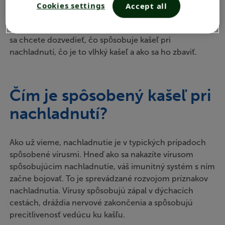
Cookies settings
Accept all
Keď ide do tuhého, môžete našťastie využiť malú
pomôcku… napr. tento článok. Pokračujte v čítaní, ak
sa chcete dozvedieť, čo spôsobuje kašeľ pri
nachladnutí, čo je to vlhký kašeľ a ako sa ho zbaviť.
Čím je spôsobený kašeľ pri
nachladnutí?
Ako už vieme, nachladnutie je v typických prípadoch
spôsobené vírusmi. Hneď ako sa nakazíte vírusom
spôsobujúcim nachladnutie, váš imunitný systém s ním
začne bojovať. To je sprevádzané rozvojom príznakov
nachladnutia. Vírusy spôsobujú zápal v dýchacích
cestách, dráždia nervové zakončenia a spôsobujú
precitlivenosť vedúcu ku kašľu.