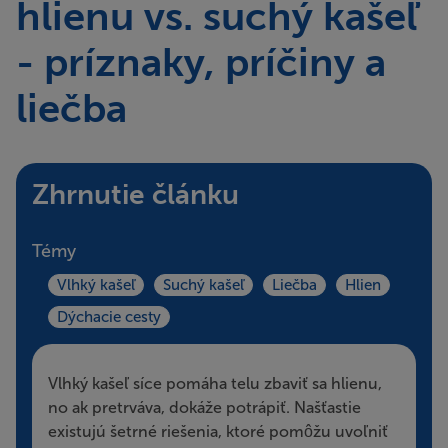
hlienu vs. suchý kašeľ
- príznaky, príčiny a
liečba
Zhrnutie článku
Témy
Vlhký kašeľ
Suchý kašeľ
Liečba
Hlien
Dýchacie cesty
Vlhký kašeľ síce pomáha telu zbaviť sa hlienu,
no ak pretrváva, dokáže potrápiť. Našťastie
existujú šetrné riešenia, ktoré pomôžu uvoľniť