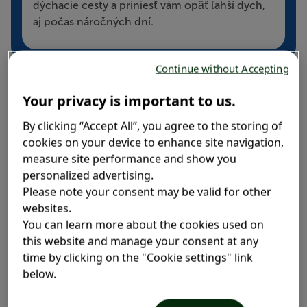
dýchacie cesty a priniesť vám opäť ľahší dych,
aj počas náročných dní.
Continue without Accepting
Your privacy is important to us.
Dospelí ochorejú
nachladnutím
priemerne 2- až 5-krát
ročne, zatiaľ čo deti 7- až 10-krát ročne. Ak vezmeme
By clicking “Accept All”, you agree to the storing of
do úvahy, že rok má len 12 mesiacov, je toto ochorenie
cookies on your device to enhance site navigation,
naozaj veľmi časté. Vzhľadomna to, že pri každom
measure site performance and show you
nachladnutí môže kašeľ trvať pekných pár týždňov,
personalized advertising.
môže boj s príznakmi dráždivého kašľa zabrať
Please note your consent may be valid for other
podstatnú časť roku.
websites.
You can learn more about the cookies used on
Aby to bolo ešte zložitejšie, zdravotné informácie
this website and manage your consent at any
môžu byť do značnej miery mätúce: vlhký kašeľ, suchý
time by clicking on the "Cookie settings" link
kašeľ, dráždivý kašeľ – čo to všetko znamená a ako sa
below.
týchto otravných príznakov bežného nachladnutia
zbaviť?