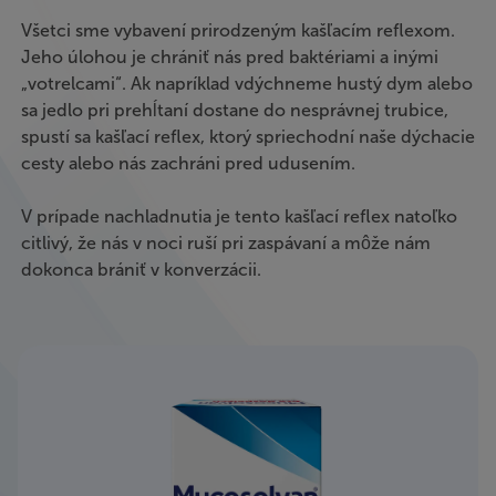
Všetci sme vybavení prirodzeným kašľacím reflexom.
Jeho úlohou je chrániť nás pred baktériami a inými
„votrelcami“. Ak napríklad vdýchneme hustý dym alebo
sa jedlo pri prehĺtaní dostane do nesprávnej trubice,
spustí sa kašľací reflex, ktorý spriechodní naše dýchacie
cesty alebo nás zachráni pred udusením.
V prípade nachladnutia je tento kašľací reflex natoľko
citlivý, že nás v noci ruší pri zaspávaní a môže nám
dokonca brániť v konverzácii.