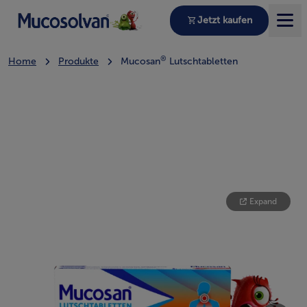
Jetzt kaufen
®
Home
Produkte
Mucosan
Lutschtabletten
Home
Produkte
Hustenratgeber
Expand
Produktberater
Unsere Werte