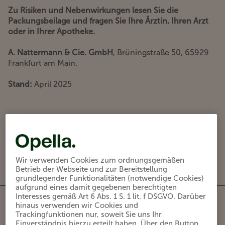
Zu Risiken und Nebenwirkungen lesen Sie die
Packungsbeilage und fragen Sie Ihre Ärztin, Ihren Arzt
oder in Ihrer Apotheke.
A. Nattermann & Cie. GmbH
, Brüningstraße 50, 65929
Frankfurt am Main.
Stand:
April 2025
Unser Unternehnem ist B Corp-zertifiziert.
Wir verwenden Cookies zum ordnungsgemäßen
Betrieb der Webseite und zur Bereitstellung
grundlegender Funktionalitäten (notwendige Cookies)
aufgrund eines damit gegebenen berechtigten
Interesses gemäß Art 6 Abs. 1 S. 1 lit. f DSGVO. Darüber
hinaus verwenden wir Cookies und
Kontakt
Trackingfunktionen nur, soweit Sie uns Ihr
Einverständnis hierzu erteilt haben. Über den Button