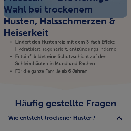
Wahl bei trockenem
pro Tag anwenden.
Husten, Halsschmerzen &
Heiserkeit
Lindert den Hustenreiz mit dem 3-fach Effekt:
Hydratisiert, regeneriert, entzündungslindernd
®
Ectoin
bildet eine Schutzschicht auf den
Schleimhäuten in Mund und Rachen
Für die ganze Familie
ab 6 Jahren
Häufig gestellte Fragen
Wie entsteht trockener Husten?