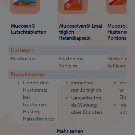
Mucosan®
Mucosolvan® 1mal
Mucosolva
Lutschtabletten
täglich
Hustensaft-
Retardkapseln
Portionsbeu
Hustenart
Reizhusten
Husten mit
Husten mit
Schleim
Schleim
Produktnutzen
Lindert den
Einnahme
Vorpor
Hustenreiz
nur 1x täglich
te
bei
Einmal
Langanhalten
trockenem
de Wirkung
Ideal f
Husten,
über Stunden
unter
Halsschmerze
n & Heiserkeit​
Mehr sehen
Mit dem